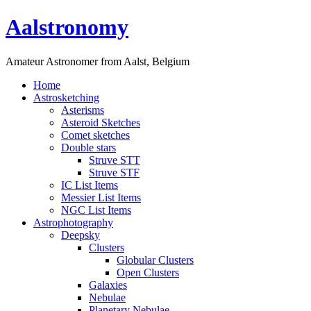
Aalstronomy
Amateur Astronomer from Aalst, Belgium
Home
Astrosketching
Asterisms
Asteroid Sketches
Comet sketches
Double stars
Struve STT
Struve STF
IC List Items
Messier List Items
NGC List Items
Astrophotography
Deepsky
Clusters
Globular Clusters
Open Clusters
Galaxies
Nebulae
Planetary Nebulae