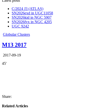
Latest posts
C/2024 J3 (ATLAS)
SN2026exd in UGC11058
SN2026kid in NGC 5907
SN2026fvx in NGC 4205
UGC 9242
Posted
Globular Clusters
in
M13 2017
2017-09-19
45′
Share:
Related Articles