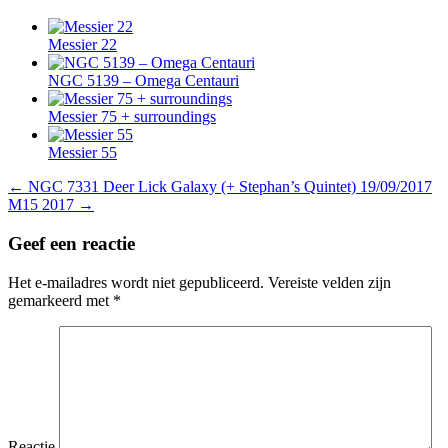
Messier 22
NGC 5139 – Omega Centauri
Messier 75 + surroundings
Messier 55
Berichtnavigatie
← NGC 7331 Deer Lick Galaxy (+ Stephan’s Quintet) 19/09/2017
M15 2017 →
Geef een reactie
Het e-mailadres wordt niet gepubliceerd.
Vereiste velden zijn
gemarkeerd met
*
Reactie