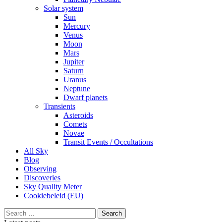
Solar system
Sun
Mercury
Venus
Moon
Mars
Jupiter
Saturn
Uranus
Neptune
Dwarf planets
Transients
Asteroids
Comets
Novae
Transit Events / Occultations
All Sky
Blog
Observing
Discoveries
Sky Quality Meter
Cookiebeleid (EU)
Search
for: