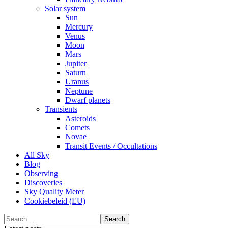
Solar system
Sun
Mercury
Venus
Moon
Mars
Jupiter
Saturn
Uranus
Neptune
Dwarf planets
Transients
Asteroids
Comets
Novae
Transit Events / Occultations
All Sky
Blog
Observing
Discoveries
Sky Quality Meter
Cookiebeleid (EU)
Search
for: