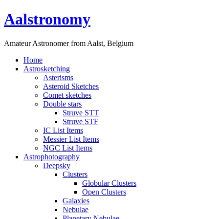
Aalstronomy
Amateur Astronomer from Aalst, Belgium
Home
Astrosketching
Asterisms
Asteroid Sketches
Comet sketches
Double stars
Struve STT
Struve STF
IC List Items
Messier List Items
NGC List Items
Astrophotography
Deepsky
Clusters
Globular Clusters
Open Clusters
Galaxies
Nebulae
Planetary Nebulae