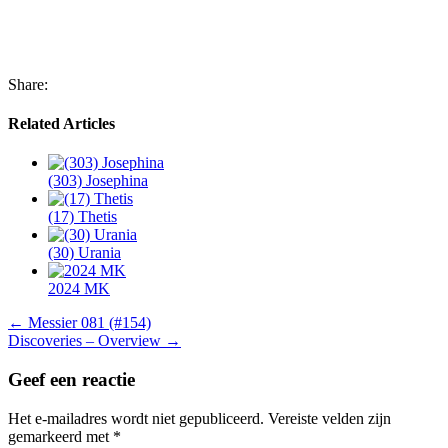
Share:
Related Articles
(303) Josephina
(17) Thetis
(30) Urania
2024 MK
Berichtnavigatie
← Messier 081 (#154)
Discoveries – Overview →
Geef een reactie
Het e-mailadres wordt niet gepubliceerd.
Vereiste velden zijn
gemarkeerd met
*